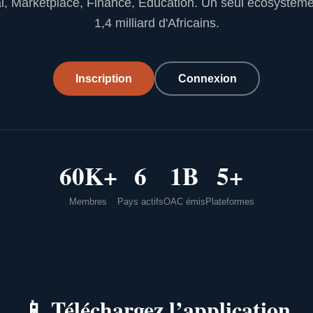
l, Marketplace, Finance, Education. Un seul écosystèm
1,4 milliard d'Africains.
Inscription
Connexion
60K+
6
1B
5+
Membres
Pays actifs
OAC émis
Plateformes
📱
Téléchargez l’application