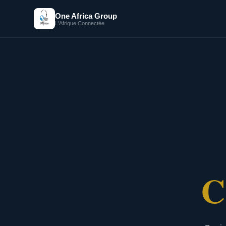
One Africa Group
L'Afrique Connectée
C