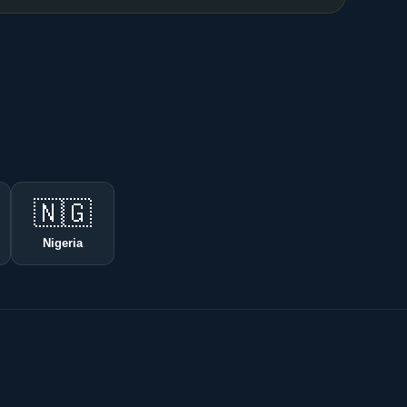
🇳🇬
Nigeria