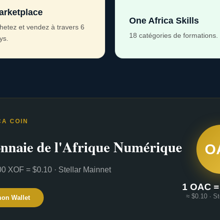
arketplace
One Africa Skills
hetez et vendez à travers 6
18 catégories de formations.
ys.
CA COIN
nnaie de l'Afrique Numérique
O
0 XOF = $0.10 · Stellar Mainnet
1 OAC =
≈ $0.10 · St
mon Wallet