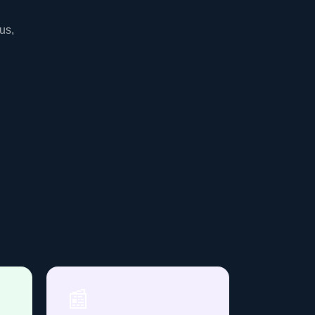
us,
📰