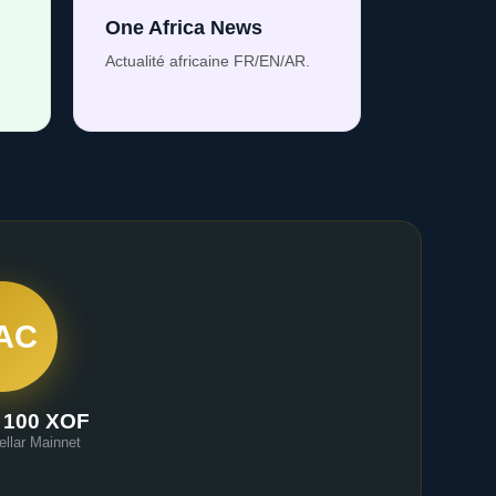
One Africa News
Actualité africaine FR/EN/AR.
AC
 100 XOF
ellar Mainnet