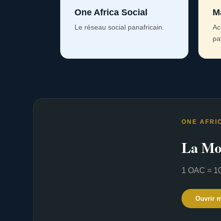
One Africa Social
M
Le réseau social panafricain.
Ac
pa
ONE AFRI
La Mo
1 OAC = 10
Ouvrir 