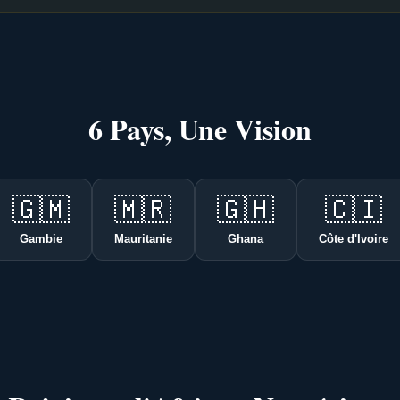
6 Pays, Une Vision
🇬🇲
🇲🇷
🇬🇭
🇨🇮
Gambie
Mauritanie
Ghana
Côte d'Ivoire