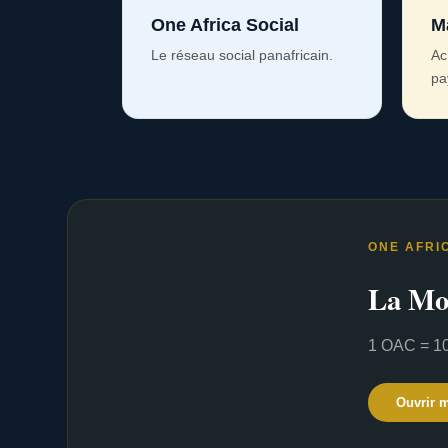
One Africa Social
M
Le réseau social panafricain.
Ac
pa
ONE AFRI
La Mo
1 OAC = 10
Ouvrir 