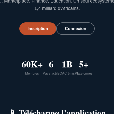
l, Marketplace, Finance, Education. Un seul écosystèm
1,4 milliard d'Africains.
Inscription
Connexion
60K+
6
1B
5+
Membres
Pays actifs
OAC émis
Plateformes
📱
Téléchargez l’application