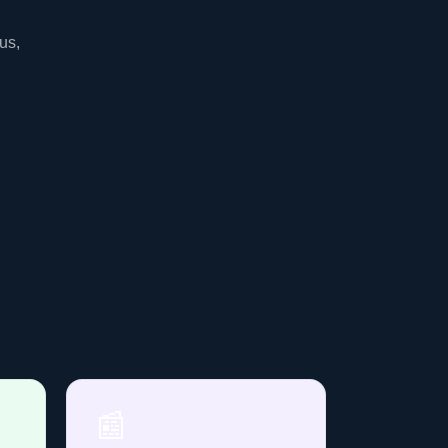
us,
📰