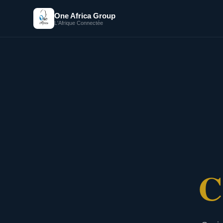
One Africa Group
L'Afrique Connectée
C