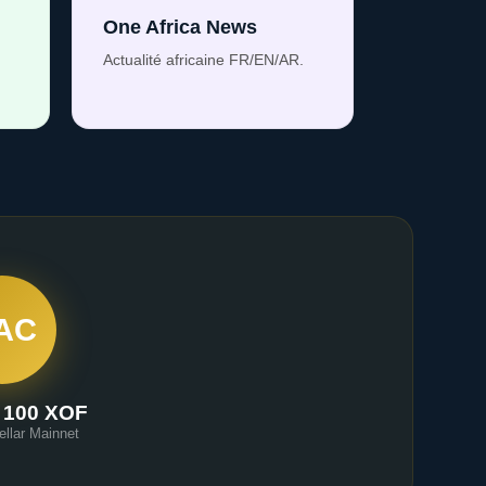
One Africa News
Actualité africaine FR/EN/AR.
AC
 100 XOF
ellar Mainnet