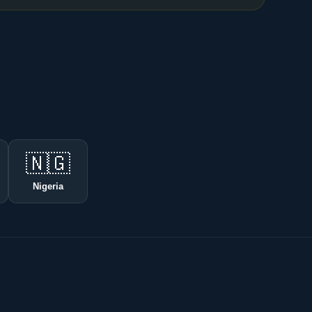
🇳🇬
Nigeria