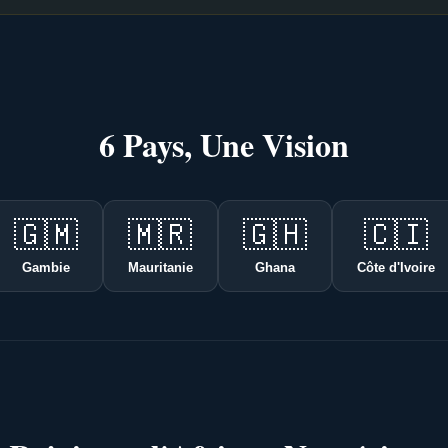
6 Pays, Une Vision
🇬🇲
🇲🇷
🇬🇭
🇨🇮
Gambie
Mauritanie
Ghana
Côte d'Ivoire