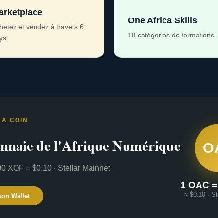
arketplace
One Africa Skills
hetez et vendez à travers 6
18 catégories de formations.
ys.
CA COIN
nnaie de l'Afrique Numérique
O
0 XOF = $0.10 · Stellar Mainnet
1 OAC =
≈ $0.10 · St
mon Wallet