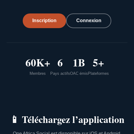
Inscription
Connexion
60K+
6
1B
5+
Membres
Pays actifs
OAC émis
Plateformes
📱
Téléchargez l’application
One Africa Social est disponible sur iOS et Android.