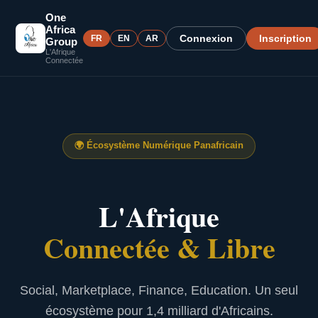
One
Africa
Connexion
Inscription
FR
EN
AR
Group
L'Afrique
Connectée
🌍
Écosystème Numérique Panafricain
L'Afrique
Connectée & Libre
Social, Marketplace, Finance, Education. Un seul
écosystème pour 1,4 milliard d'Africains.