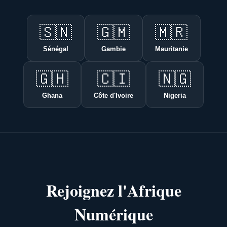
🇸🇳
🇬🇲
🇲🇷
Sénégal
Gambie
Mauritanie
🇬🇭
🇨🇮
🇳🇬
Ghana
Côte d'Ivoire
Nigeria
Rejoignez l'Afrique
Numérique