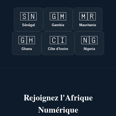
🇸🇳
🇬🇲
🇲🇷
Sénégal
Gambie
Mauritanie
🇬🇭
🇨🇮
🇳🇬
Ghana
Côte d'Ivoire
Nigeria
Rejoignez l'Afrique
Numérique