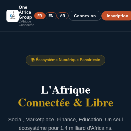
One
Africa
Connexion
Inscription
FR
EN
AR
Group
L'Afrique
Connectée
🌍
Écosystème Numérique Panafricain
L'Afrique
Connectée & Libre
Social, Marketplace, Finance, Education. Un seul
écosystème pour 1,4 milliard d'Africains.