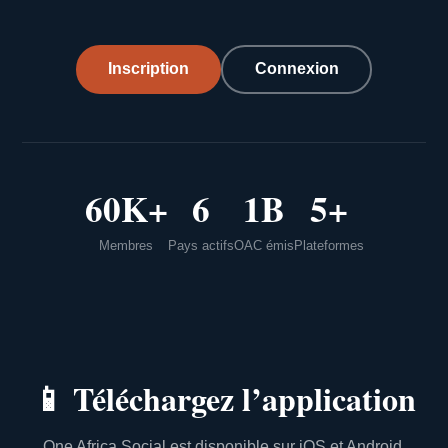
Inscription
Connexion
60K+
6
1B
5+
Membres
Pays actifs
OAC émis
Plateformes
📱
Téléchargez l’application
One Africa Social est disponible sur iOS et Android.