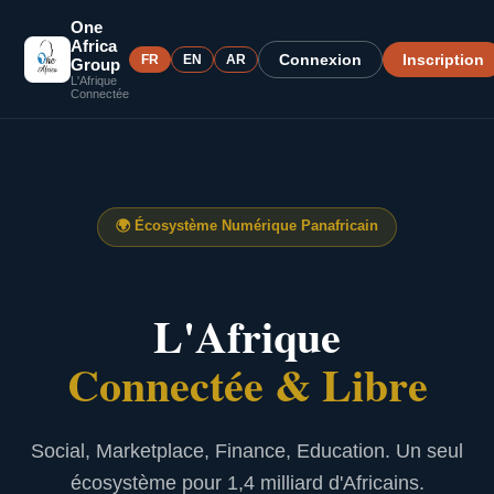
One
Africa
Connexion
Inscription
FR
EN
AR
Group
L'Afrique
Connectée
🌍
Écosystème Numérique Panafricain
L'Afrique
Connectée & Libre
Social, Marketplace, Finance, Education. Un seul
écosystème pour 1,4 milliard d'Africains.