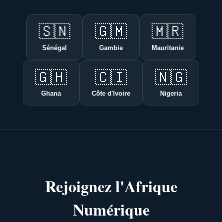
🇸🇳
🇬🇲
🇲🇷
Sénégal
Gambie
Mauritanie
🇬🇭
🇨🇮
🇳🇬
Ghana
Côte d'Ivoire
Nigeria
Rejoignez l'Afrique
Numérique