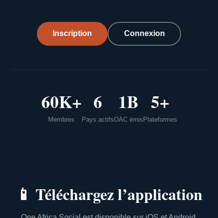
Inscription
Connexion
60K+
6
1B
5+
Membres
Pays actifs
OAC émis
Plateformes
📱
Téléchargez l’application
One Africa Social est disponible sur iOS et Android.