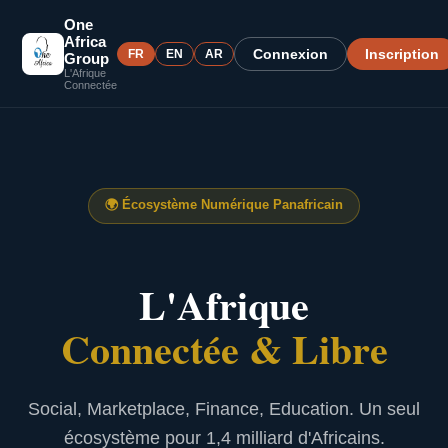
One
Africa
Connexion
Inscription
FR
EN
AR
Group
L'Afrique
Connectée
🌍
Écosystème Numérique Panafricain
L'Afrique
Connectée & Libre
Social, Marketplace, Finance, Education. Un seul
écosystème pour 1,4 milliard d'Africains.