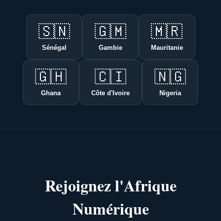
🇸🇳
🇬🇲
🇲🇷
Sénégal
Gambie
Mauritanie
🇬🇭
🇨🇮
🇳🇬
Ghana
Côte d'Ivoire
Nigeria
Rejoignez l'Afrique
Numérique