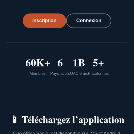
Inscription
Connexion
60K+
6
1B
5+
Membres
Pays actifs
OAC émis
Plateformes
📱
Téléchargez l’application
One Africa Social est disponible sur iOS et Android.