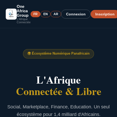
One
Africa
Connexion
Inscription
FR
EN
AR
Group
L'Afrique
Connectée
🌍
Écosystème Numérique Panafricain
L'Afrique
Connectée & Libre
Social, Marketplace, Finance, Education. Un seul
écosystème pour 1,4 milliard d'Africains.