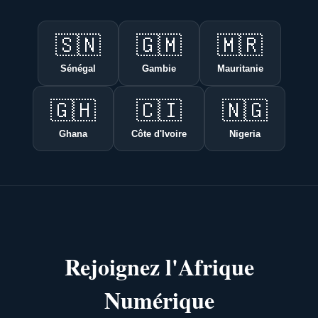
🇸🇳
🇬🇲
🇲🇷
Sénégal
Gambie
Mauritanie
🇬🇭
🇨🇮
🇳🇬
Ghana
Côte d'Ivoire
Nigeria
Rejoignez l'Afrique
Numérique