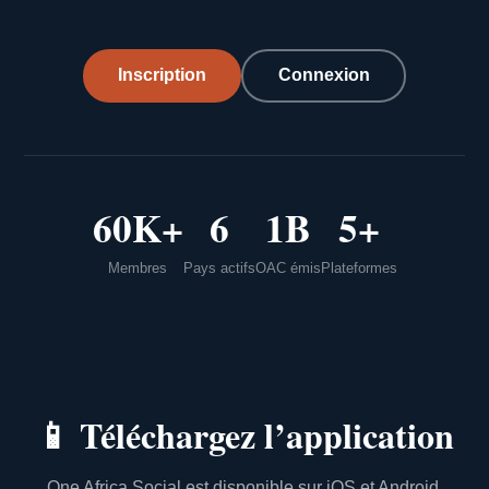
Inscription
Connexion
60K+
6
1B
5+
Membres
Pays actifs
OAC émis
Plateformes
📱
Téléchargez l’application
One Africa Social est disponible sur iOS et Android.