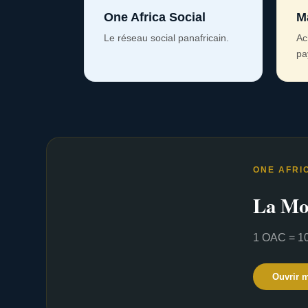
One Africa Social
M
Le réseau social panafricain.
Ac
pa
ONE AFRI
La Mo
1 OAC = 10
Ouvrir 