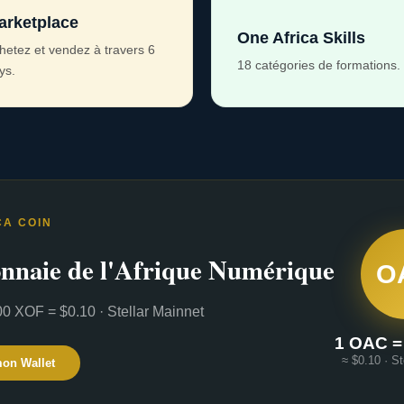
arketplace
One Africa Skills
hetez et vendez à travers 6
18 catégories de formations.
ys.
CA COIN
nnaie de l'Afrique Numérique
O
0 XOF = $0.10 · Stellar Mainnet
1 OAC =
≈ $0.10 · St
mon Wallet