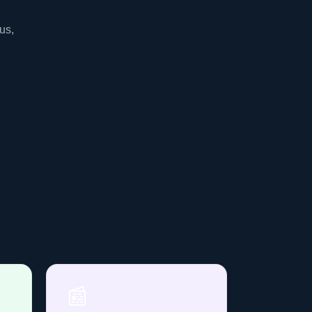
us,
📰