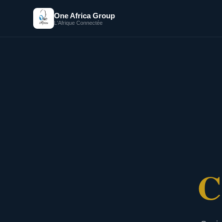
One Africa Group
L'Afrique Connectée
C