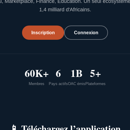
l, Marketplace, Finance, Education. Un seul écosystèm
1,4 milliard d'Africains.
Inscription
Connexion
60K+
6
1B
5+
Membres
Pays actifs
OAC émis
Plateformes
📱
Téléchargez l’application