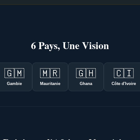
6 Pays, Une Vision
🇬🇲
🇲🇷
🇬🇭
🇨🇮
Gambie
Mauritanie
Ghana
Côte d'Ivoire