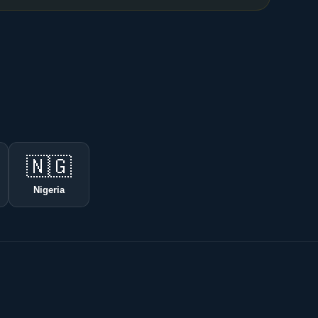
🇳🇬
Nigeria