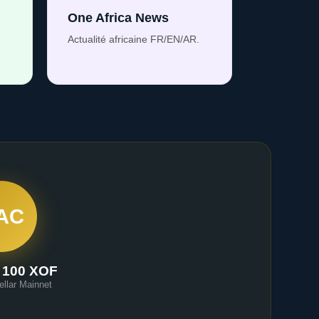
One Africa News
Actualité africaine FR/EN/AR.
AC
 100 XOF
ellar Mainnet