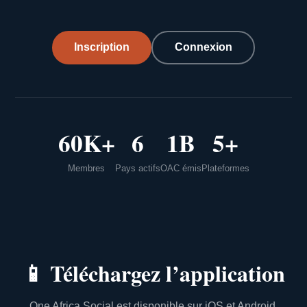
Inscription
Connexion
60K+
6
1B
5+
Membres
Pays actifs
OAC émis
Plateformes
📱
Téléchargez l’application
One Africa Social est disponible sur iOS et Android.