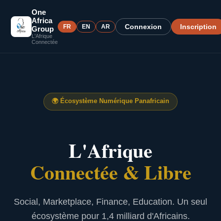
One
Africa
Connexion
Inscription
FR
EN
AR
Group
L'Afrique
Connectée
🌍
Écosystème Numérique Panafricain
L'Afrique
Connectée & Libre
Social, Marketplace, Finance, Education. Un seul
écosystème pour 1,4 milliard d'Africains.