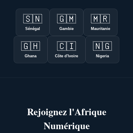
🇸🇳
🇬🇲
🇲🇷
Sénégal
Gambie
Mauritanie
🇬🇭
🇨🇮
🇳🇬
Ghana
Côte d'Ivoire
Nigeria
Rejoignez l'Afrique
Numérique