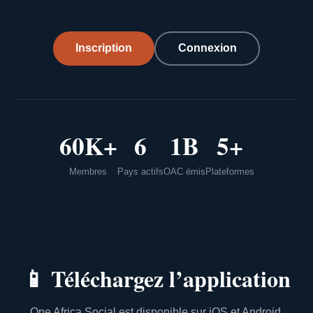
Inscription
Connexion
60K+
6
1B
5+
Membres
Pays actifs
OAC émis
Plateformes
📱
Téléchargez l’application
One Africa Social est disponible sur iOS et Android.