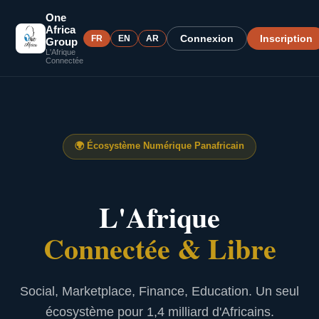
One
Africa
Connexion
Inscription
FR
EN
AR
Group
L'Afrique
Connectée
🌍
Écosystème Numérique Panafricain
L'Afrique
Connectée & Libre
Social, Marketplace, Finance, Education. Un seul
écosystème pour 1,4 milliard d'Africains.