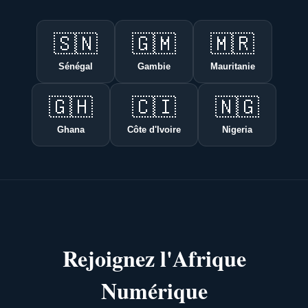
🇸🇳
🇬🇲
🇲🇷
Sénégal
Gambie
Mauritanie
🇬🇭
🇨🇮
🇳🇬
Ghana
Côte d'Ivoire
Nigeria
Rejoignez l'Afrique
Numérique