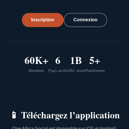
Inscription
Connexion
60K+
6
1B
5+
Membres
Pays actifs
OAC émis
Plateformes
📱
Téléchargez l’application
One Africa Social est disponible sur iOS et Android.