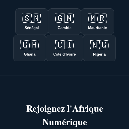
🇸🇳
🇬🇲
🇲🇷
Sénégal
Gambie
Mauritanie
🇬🇭
🇨🇮
🇳🇬
Ghana
Côte d'Ivoire
Nigeria
Rejoignez l'Afrique
Numérique