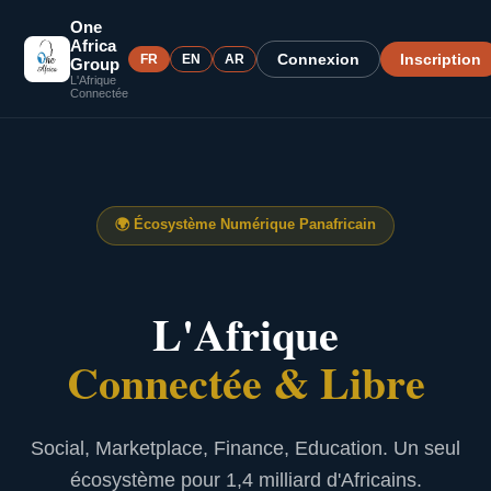
One
Africa
Connexion
Inscription
FR
EN
AR
Group
L'Afrique
Connectée
🌍
Écosystème Numérique Panafricain
L'Afrique
Connectée & Libre
Social, Marketplace, Finance, Education. Un seul
écosystème pour 1,4 milliard d'Africains.