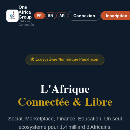
One
Africa
Connexion
Inscription
FR
EN
AR
Group
L'Afrique
Connectée
🌍
Écosystème Numérique Panafricain
L'Afrique
Connectée & Libre
Social, Marketplace, Finance, Education. Un seul
écosystème pour 1,4 milliard d'Africains.