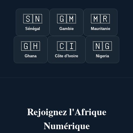
🇸🇳
🇬🇲
🇲🇷
Sénégal
Gambie
Mauritanie
🇬🇭
🇨🇮
🇳🇬
Ghana
Côte d'Ivoire
Nigeria
Rejoignez l'Afrique
Numérique