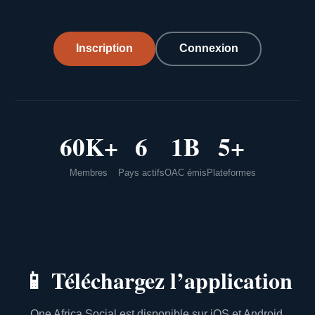
Inscription
Connexion
60K+
6
1B
5+
Membres
Pays actifs
OAC émis
Plateformes
📱
Téléchargez l’application
One Africa Social est disponible sur iOS et Android.