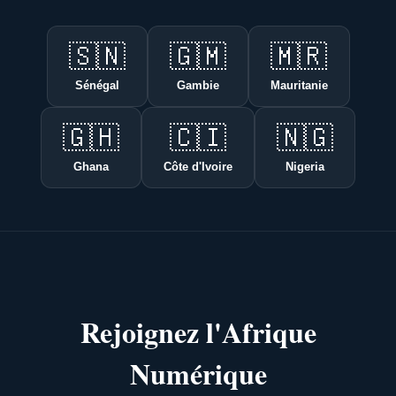
🇸🇳
🇬🇲
🇲🇷
Sénégal
Gambie
Mauritanie
🇬🇭
🇨🇮
🇳🇬
Ghana
Côte d'Ivoire
Nigeria
Rejoignez l'Afrique
Numérique