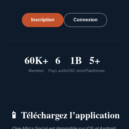
Inscription
Connexion
60K+
6
1B
5+
Membres
Pays actifs
OAC émis
Plateformes
📱
Téléchargez l’application
One Africa Social est disponible sur iOS et Android.