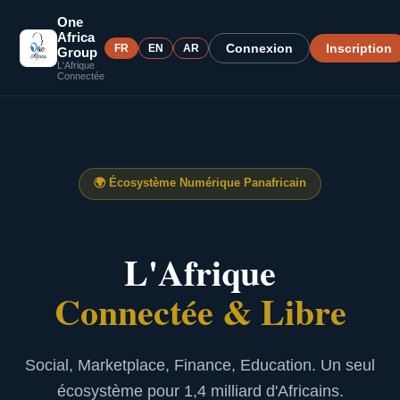
One
Africa
Connexion
Inscription
FR
EN
AR
Group
L'Afrique
Connectée
🌍
Écosystème Numérique Panafricain
L'Afrique
Connectée & Libre
Social, Marketplace, Finance, Education. Un seul
écosystème pour 1,4 milliard d'Africains.