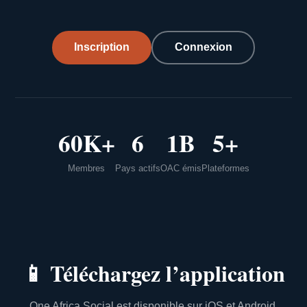
Inscription
Connexion
60K+
6
1B
5+
Membres
Pays actifs
OAC émis
Plateformes
📱
Téléchargez l’application
One Africa Social est disponible sur iOS et Android.