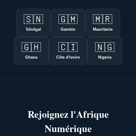
🇸🇳
🇬🇲
🇲🇷
Sénégal
Gambie
Mauritanie
🇬🇭
🇨🇮
🇳🇬
Ghana
Côte d'Ivoire
Nigeria
Rejoignez l'Afrique
Numérique