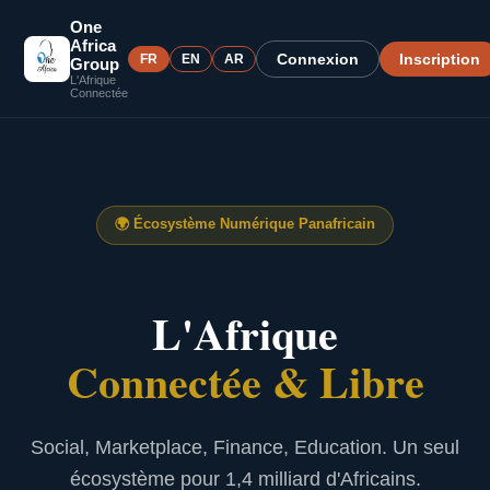
One
Africa
Connexion
Inscription
FR
EN
AR
Group
L'Afrique
Connectée
🌍
Écosystème Numérique Panafricain
L'Afrique
Connectée & Libre
Social, Marketplace, Finance, Education. Un seul
écosystème pour 1,4 milliard d'Africains.