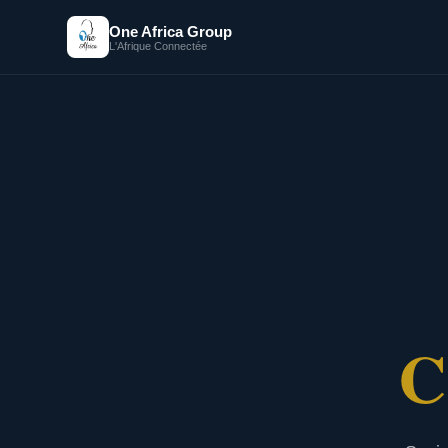
One Africa Group
L'Afrique Connectée
C