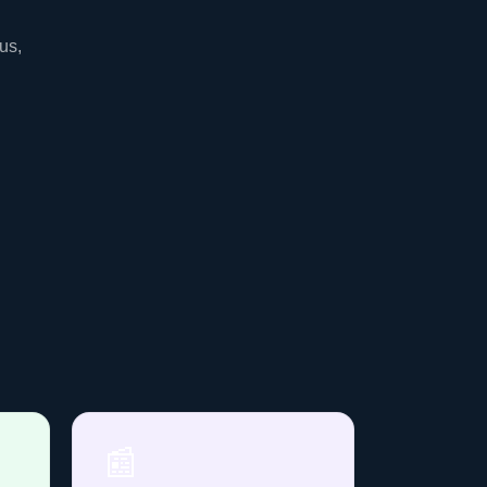
us,
📰