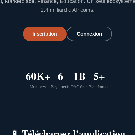
l, Marketplace, Finance, Education. Un seul écosystèm
1,4 milliard d'Africains.
Inscription
Connexion
60K+
6
1B
5+
Membres
Pays actifs
OAC émis
Plateformes
📱
Téléchargez l’application