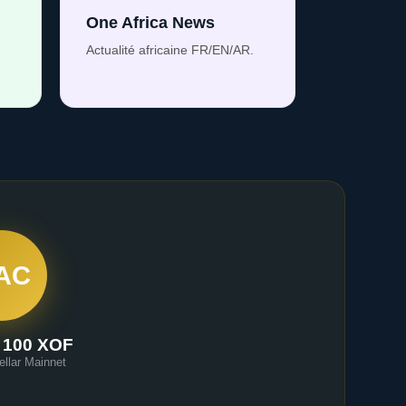
One Africa News
Actualité africaine FR/EN/AR.
AC
 100 XOF
ellar Mainnet