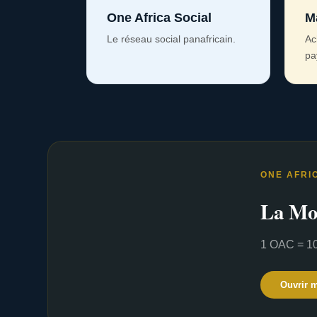
One Africa Social
M
Le réseau social panafricain.
Ac
pa
ONE AFRI
La Mo
1 OAC = 10
Ouvrir 