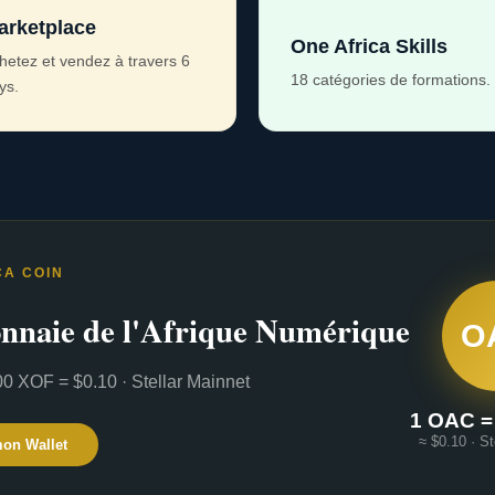
arketplace
One Africa Skills
hetez et vendez à travers 6
18 catégories de formations.
ys.
CA COIN
nnaie de l'Afrique Numérique
O
0 XOF = $0.10 · Stellar Mainnet
1 OAC =
≈ $0.10 · St
mon Wallet