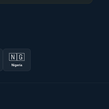
🇳🇬
Nigeria