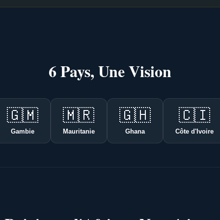
6 Pays, Une Vision
🇬🇲
🇲🇷
🇬🇭
🇨🇮
Gambie
Mauritanie
Ghana
Côte d'Ivoire