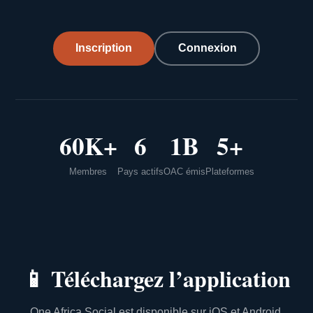
Inscription
Connexion
60K+
6
1B
5+
Membres
Pays actifs
OAC émis
Plateformes
📱
Téléchargez l’application
One Africa Social est disponible sur iOS et Android.