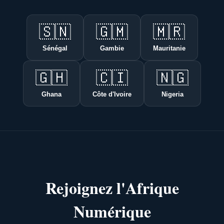
🇸🇳
🇬🇲
🇲🇷
Sénégal
Gambie
Mauritanie
🇬🇭
🇨🇮
🇳🇬
Ghana
Côte d'Ivoire
Nigeria
Rejoignez l'Afrique
Numérique