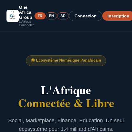
One
Africa
Connexion
Inscription
FR
EN
AR
Group
L'Afrique
Connectée
🌍
Écosystème Numérique Panafricain
L'Afrique
Connectée & Libre
Social, Marketplace, Finance, Education. Un seul
écosystème pour 1,4 milliard d'Africains.