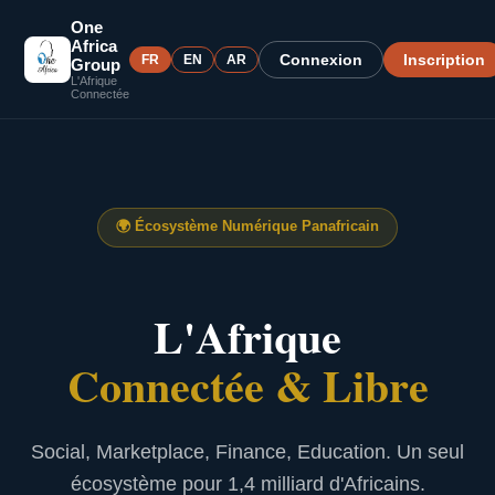
One
Africa
Connexion
Inscription
FR
EN
AR
Group
L'Afrique
Connectée
🌍
Écosystème Numérique Panafricain
L'Afrique
Connectée & Libre
Social, Marketplace, Finance, Education. Un seul
écosystème pour 1,4 milliard d'Africains.