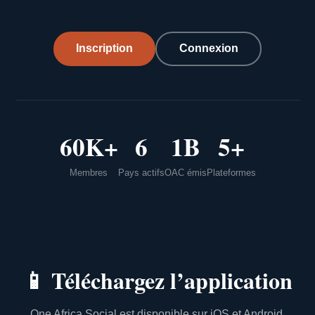
Inscription
Connexion
60K+
6
1B
5+
Membres
Pays actifs
OAC émis
Plateformes
📱
Téléchargez l’application
One Africa Social est disponible sur iOS et Android.