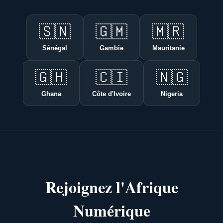
🇸🇳
🇬🇲
🇲🇷
Sénégal
Gambie
Mauritanie
🇬🇭
🇨🇮
🇳🇬
Ghana
Côte d'Ivoire
Nigeria
Rejoignez l'Afrique
Numérique