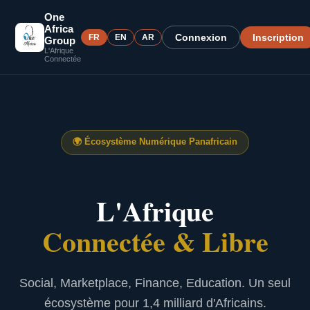
One
Africa
Connexion
Inscription
FR
EN
AR
Group
L'Afrique
Connectée
🌍
Écosystème Numérique Panafricain
L'Afrique
Connectée & Libre
Social, Marketplace, Finance, Education. Un seul
écosystème pour 1,4 milliard d'Africains.