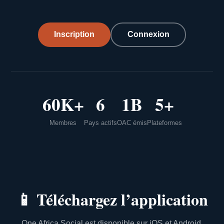
Inscription
Connexion
60K+
6
1B
5+
Membres
Pays actifs
OAC émis
Plateformes
📱
Téléchargez l’application
One Africa Social est disponible sur iOS et Android.