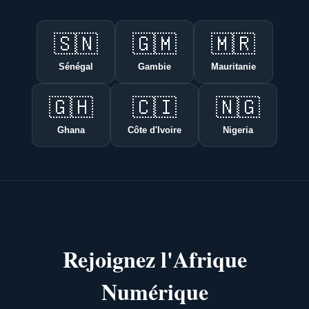
🇸🇳
🇬🇲
🇲🇷
Sénégal
Gambie
Mauritanie
🇬🇭
🇨🇮
🇳🇬
Ghana
Côte d'Ivoire
Nigeria
Rejoignez l'Afrique
Numérique