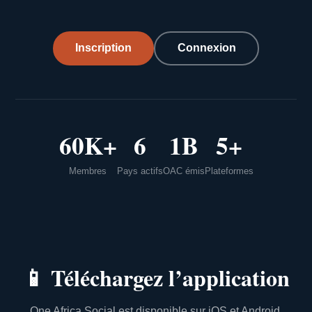
Inscription
Connexion
60K+
6
1B
5+
Membres
Pays actifs
OAC émis
Plateformes
📱
Téléchargez l’application
One Africa Social est disponible sur iOS et Android.