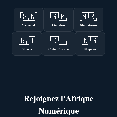
🇸🇳
🇬🇲
🇲🇷
Sénégal
Gambie
Mauritanie
🇬🇭
🇨🇮
🇳🇬
Ghana
Côte d'Ivoire
Nigeria
Rejoignez l'Afrique
Numérique