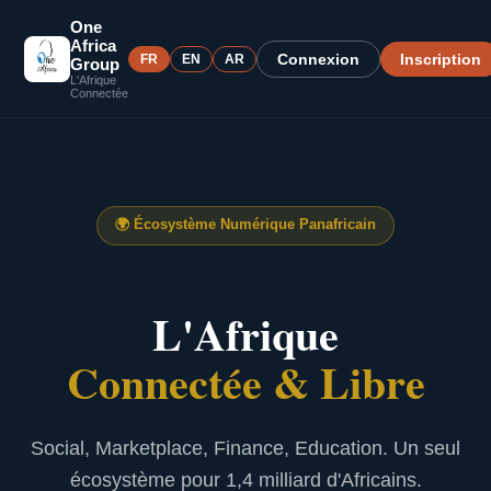
One
Africa
Connexion
Inscription
FR
EN
AR
Group
L'Afrique
Connectée
🌍
Écosystème Numérique Panafricain
L'Afrique
Connectée & Libre
Social, Marketplace, Finance, Education. Un seul
écosystème pour 1,4 milliard d'Africains.