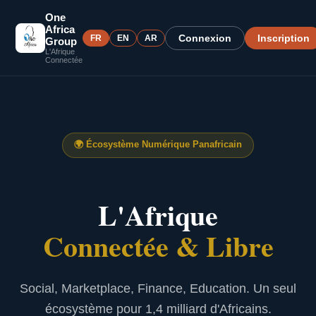
One
Africa
Connexion
Inscription
FR
EN
AR
Group
L'Afrique
Connectée
🌍
Écosystème Numérique Panafricain
L'Afrique
Connectée & Libre
Social, Marketplace, Finance, Education. Un seul
écosystème pour 1,4 milliard d'Africains.