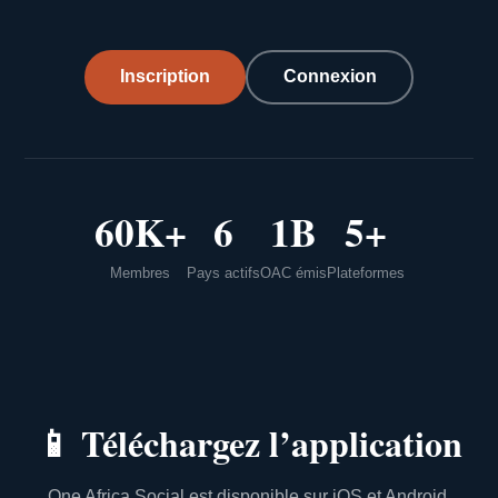
Inscription
Connexion
60K+
6
1B
5+
Membres
Pays actifs
OAC émis
Plateformes
📱
Téléchargez l’application
One Africa Social est disponible sur iOS et Android.