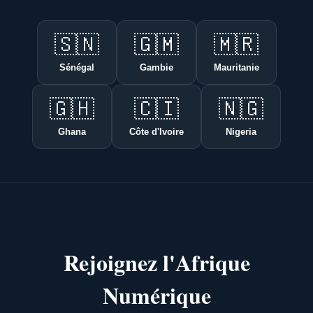
🇸🇳
🇬🇲
🇲🇷
Sénégal
Gambie
Mauritanie
🇬🇭
🇨🇮
🇳🇬
Ghana
Côte d'Ivoire
Nigeria
Rejoignez l'Afrique
Numérique