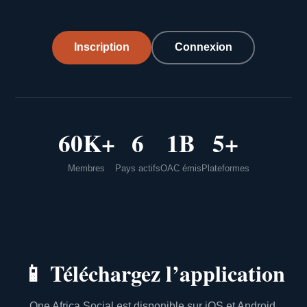
Inscription
Connexion
60K+
6
1B
5+
Membres
Pays actifs
OAC émis
Plateformes
📱
Téléchargez l’application
One Africa Social est disponible sur iOS et Android.