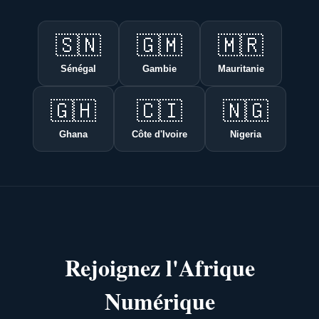
🇸🇳
🇬🇲
🇲🇷
Sénégal
Gambie
Mauritanie
🇬🇭
🇨🇮
🇳🇬
Ghana
Côte d'Ivoire
Nigeria
Rejoignez l'Afrique
Numérique