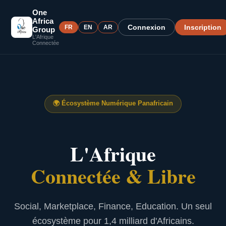
One
Africa
Connexion
Inscription
FR
EN
AR
Group
L'Afrique
Connectée
🌍
Écosystème Numérique Panafricain
L'Afrique
Connectée & Libre
Social, Marketplace, Finance, Education. Un seul
écosystème pour 1,4 milliard d'Africains.