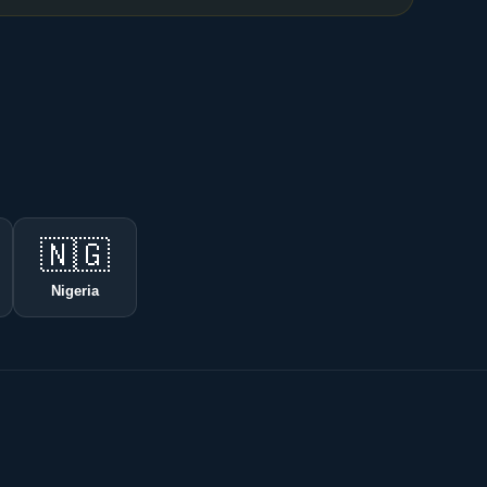
🇳🇬
Nigeria