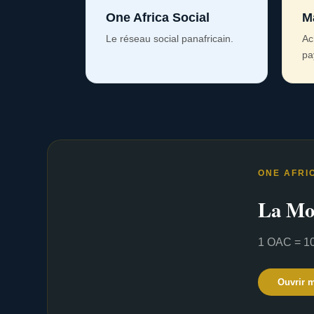
One Africa Social
M
Le réseau social panafricain.
Ac
pa
ONE AFRI
La Mo
1 OAC = 10
Ouvrir 