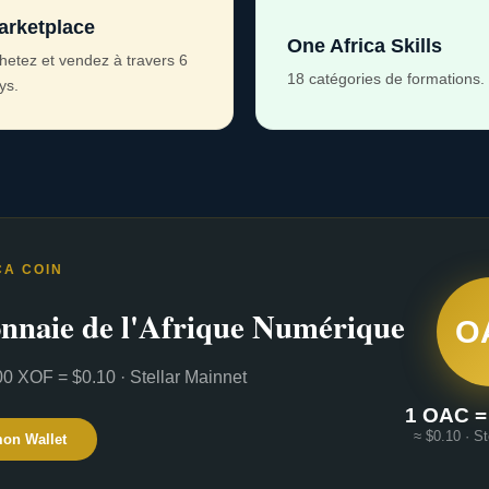
arketplace
One Africa Skills
hetez et vendez à travers 6
18 catégories de formations.
ys.
CA COIN
nnaie de l'Afrique Numérique
O
0 XOF = $0.10 · Stellar Mainnet
1 OAC =
≈ $0.10 · St
mon Wallet