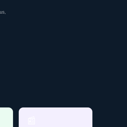
us,
📰