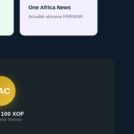
One Africa News
Actualité africaine FR/EN/AR.
AC
 100 XOF
ellar Mainnet