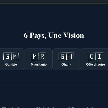
6 Pays, Une Vision
🇬🇲
🇲🇷
🇬🇭
🇨🇮
Gambie
Mauritanie
Ghana
Côte d'Ivoire