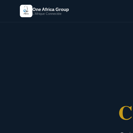
One Africa Group
L'Afrique Connectée
C