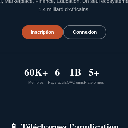
l, Marketplace, Finance, Education. Un seul écosystèm
1,4 milliard d'Africains.
Inscription
Connexion
60K+
6
1B
5+
Membres
Pays actifs
OAC émis
Plateformes
📱
Téléchargez l’application