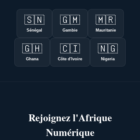
🇸🇳
🇬🇲
🇲🇷
Sénégal
Gambie
Mauritanie
🇬🇭
🇨🇮
🇳🇬
Ghana
Côte d'Ivoire
Nigeria
Rejoignez l'Afrique
Numérique