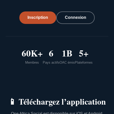
Inscription
Connexion
60K+
6
1B
5+
Membres
Pays actifs
OAC émis
Plateformes
📱
Téléchargez l’application
One Africa Social est disponible sur iOS et Android.