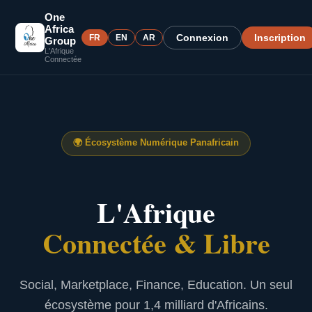
One
Africa
Connexion
Inscription
FR
EN
AR
Group
L'Afrique
Connectée
🌍
Écosystème Numérique Panafricain
L'Afrique
Connectée & Libre
Social, Marketplace, Finance, Education. Un seul
écosystème pour 1,4 milliard d'Africains.