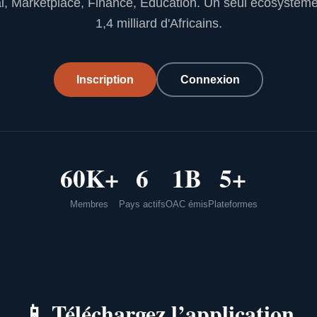
l, Marketplace, Finance, Education. Un seul écosystèm
1,4 milliard d'Africains.
Inscription
Connexion
60K+
6
1B
5+
Membres
Pays actifs
OAC émis
Plateformes
📱
Téléchargez l’application