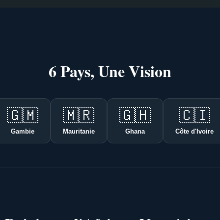
6 Pays, Une Vision
🇬🇲
🇲🇷
🇬🇭
🇨🇮
Gambie
Mauritanie
Ghana
Côte d'Ivoire