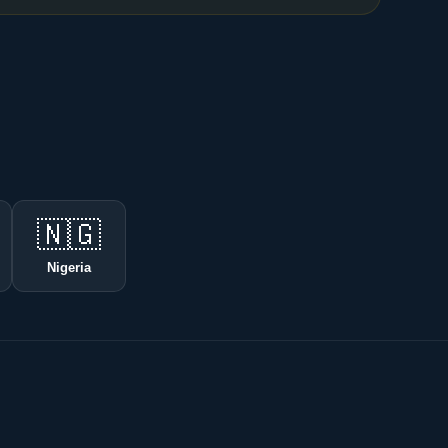
🇳🇬
Nigeria