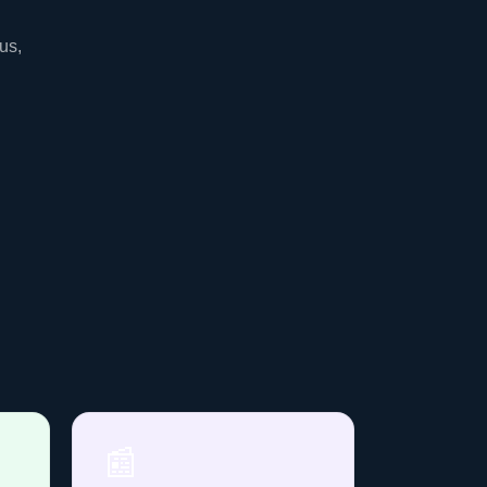
us,
📰