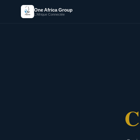
One Africa Group
L'Afrique Connectée
C