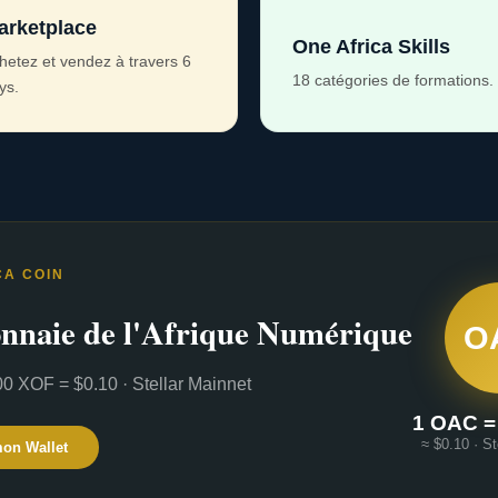
arketplace
One Africa Skills
hetez et vendez à travers 6
18 catégories de formations.
ys.
CA COIN
nnaie de l'Afrique Numérique
O
0 XOF = $0.10 · Stellar Mainnet
1 OAC =
≈ $0.10 · St
mon Wallet