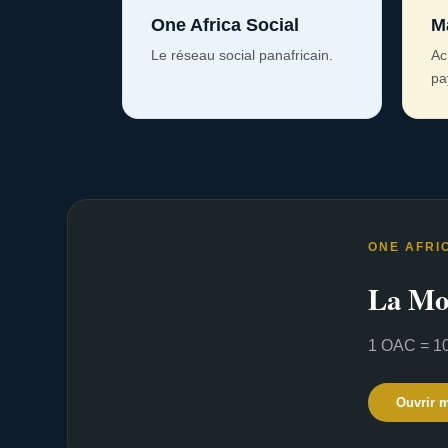
One Africa Social
M
Le réseau social panafricain.
Ac
pa
ONE AFRI
La Mo
1 OAC = 10
Ouvrir 