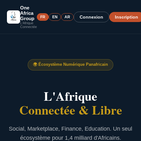
One
Africa
Connexion
Inscription
FR
EN
AR
Group
L'Afrique
Connectée
🌍
Écosystème Numérique Panafricain
L'Afrique
Connectée & Libre
Social, Marketplace, Finance, Education. Un seul
écosystème pour 1,4 milliard d'Africains.