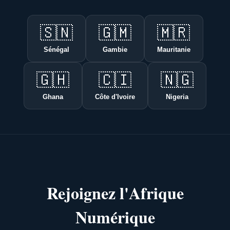
🇸🇳
🇬🇲
🇲🇷
Sénégal
Gambie
Mauritanie
🇬🇭
🇨🇮
🇳🇬
Ghana
Côte d'Ivoire
Nigeria
Rejoignez l'Afrique
Numérique