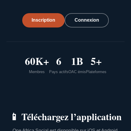
Inscription
Connexion
60K+
6
1B
5+
Membres
Pays actifs
OAC émis
Plateformes
📱
Téléchargez l’application
One Africa Social est disponible sur iOS et Android.