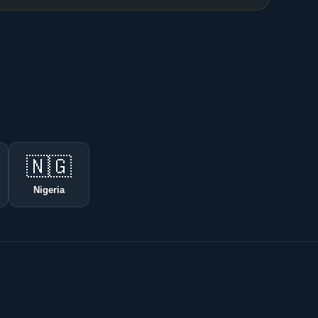
🇳🇬
Nigeria