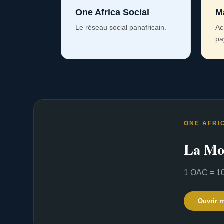
One Africa Social
M
Le réseau social panafricain.
Ac
pa
ONE AFRI
La Mo
1 OAC = 10
Ouvrir 