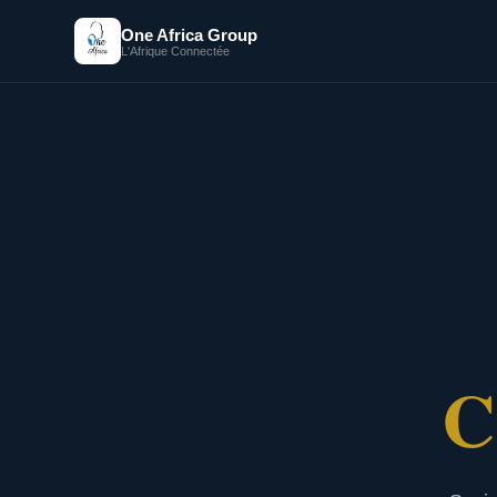
One Africa Group
L'Afrique Connectée
C