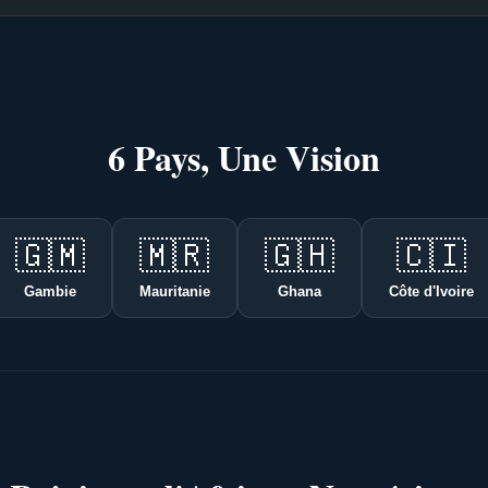
6 Pays, Une Vision
🇬🇲
🇲🇷
🇬🇭
🇨🇮
Gambie
Mauritanie
Ghana
Côte d'Ivoire