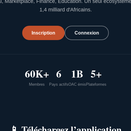
l, Marketplace, Finance, Education. Un seul écosystèm
1,4 milliard d'Africains.
Inscription
Connexion
60K+
6
1B
5+
Membres
Pays actifs
OAC émis
Plateformes
📱
Téléchargez l’application