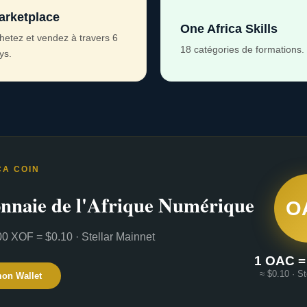
arketplace
One Africa Skills
hetez et vendez à travers 6
18 catégories de formations.
ys.
CA COIN
nnaie de l'Afrique Numérique
O
0 XOF = $0.10 · Stellar Mainnet
1 OAC =
≈ $0.10 · St
mon Wallet