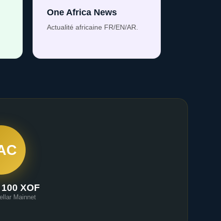
One Africa News
Actualité africaine FR/EN/AR.
AC
 100 XOF
ellar Mainnet