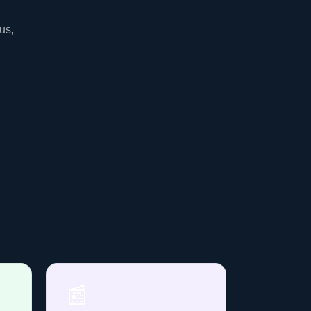
us,
📰