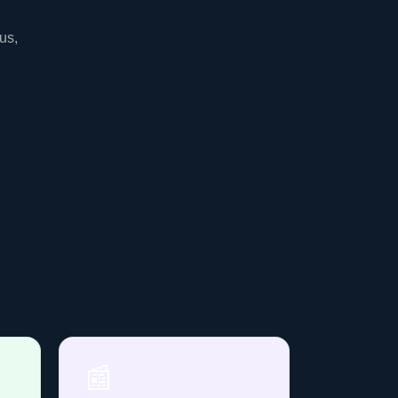
us,
📰