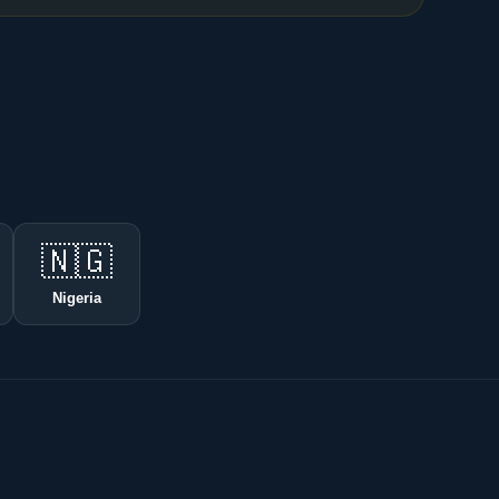
🇳🇬
Nigeria