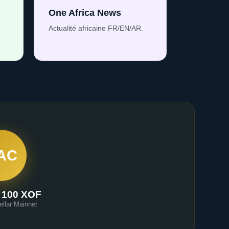
One Africa News
Actualité africaine FR/EN/AR.
AC
 100 XOF
ellar Mainnet