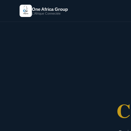
One Africa Group
L'Afrique Connectée
C