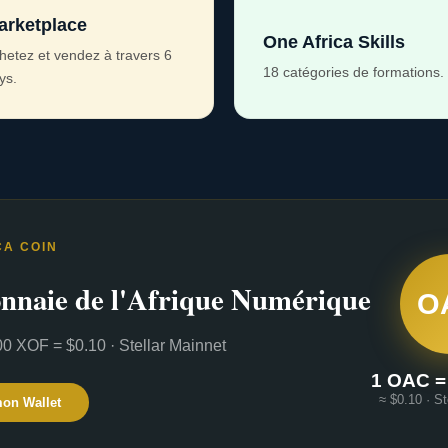
arketplace
One Africa Skills
hetez et vendez à travers 6
18 catégories de formations.
ys.
CA COIN
nnaie de l'Afrique Numérique
O
0 XOF = $0.10 · Stellar Mainnet
1 OAC =
≈ $0.10 · St
mon Wallet