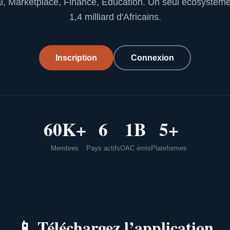
l, Marketplace, Finance, Education. Un seul écosystèm
1,4 milliard d'Africains.
Inscription
Connexion
60K+
6
1B
5+
Membres
Pays actifs
OAC émis
Plateformes
📱
Téléchargez l’application