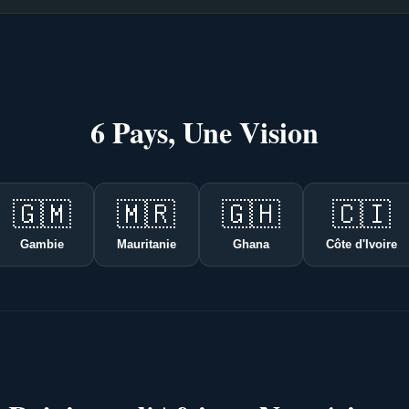
6 Pays, Une Vision
🇬🇲
🇲🇷
🇬🇭
🇨🇮
Gambie
Mauritanie
Ghana
Côte d'Ivoire