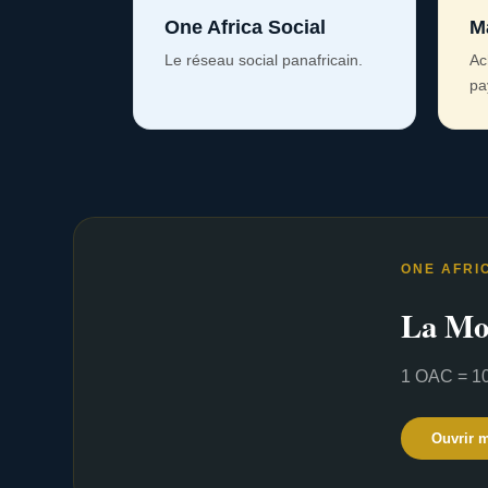
One Africa Social
M
Le réseau social panafricain.
Ac
pa
ONE AFRI
La Mo
1 OAC = 10
Ouvrir 