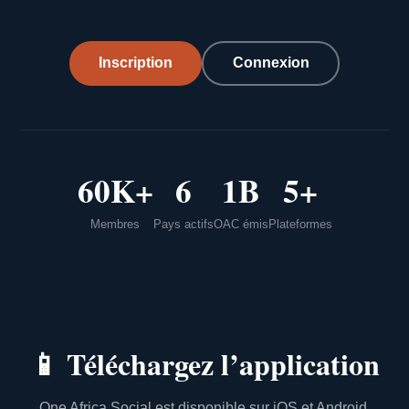
Inscription
Connexion
60K+
6
1B
5+
Membres
Pays actifs
OAC émis
Plateformes
📱
Téléchargez l’application
One Africa Social est disponible sur iOS et Android.