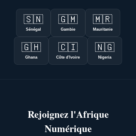
🇸🇳
🇬🇲
🇲🇷
Sénégal
Gambie
Mauritanie
🇬🇭
🇨🇮
🇳🇬
Ghana
Côte d'Ivoire
Nigeria
Rejoignez l'Afrique
Numérique