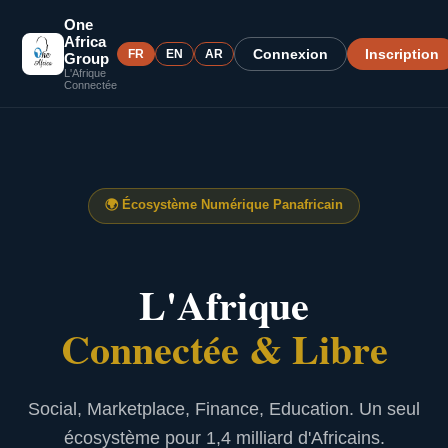
One
Africa
Connexion
Inscription
FR
EN
AR
Group
L'Afrique
Connectée
🌍
Écosystème Numérique Panafricain
L'Afrique
Connectée & Libre
Social, Marketplace, Finance, Education. Un seul
écosystème pour 1,4 milliard d'Africains.