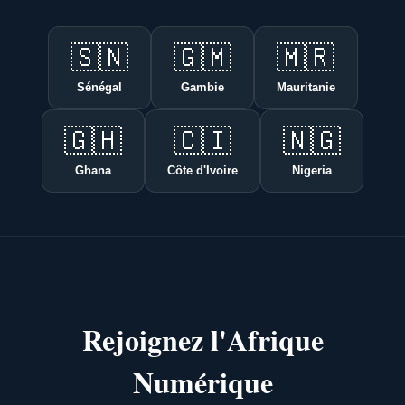
🇸🇳
🇬🇲
🇲🇷
Sénégal
Gambie
Mauritanie
🇬🇭
🇨🇮
🇳🇬
Ghana
Côte d'Ivoire
Nigeria
Rejoignez l'Afrique
Numérique