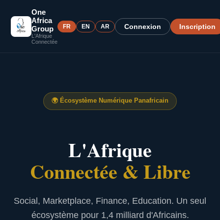
One
Africa
Connexion
Inscription
FR
EN
AR
Group
L'Afrique
Connectée
🌍
Écosystème Numérique Panafricain
L'Afrique
Connectée & Libre
Social, Marketplace, Finance, Education. Un seul
écosystème pour 1,4 milliard d'Africains.