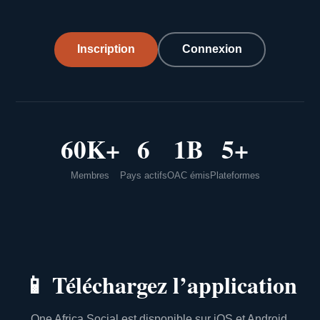
Inscription
Connexion
60K+
6
1B
5+
Membres
Pays actifs
OAC émis
Plateformes
📱
Téléchargez l’application
One Africa Social est disponible sur iOS et Android.