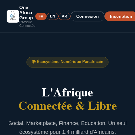
One
Africa
Connexion
Inscription
FR
EN
AR
Group
L'Afrique
Connectée
🌍
Écosystème Numérique Panafricain
L'Afrique
Connectée & Libre
Social, Marketplace, Finance, Education. Un seul
écosystème pour 1,4 milliard d'Africains.