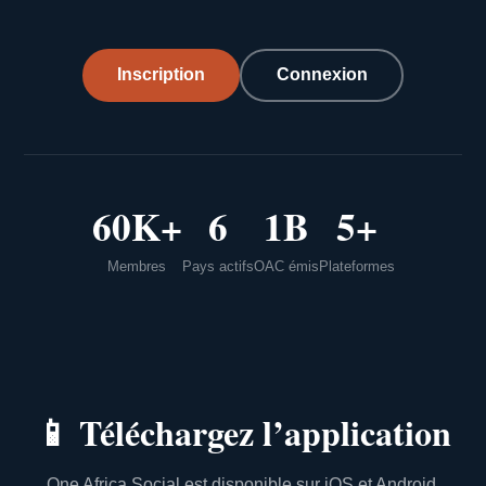
Inscription
Connexion
60K+
6
1B
5+
Membres
Pays actifs
OAC émis
Plateformes
📱
Téléchargez l’application
One Africa Social est disponible sur iOS et Android.