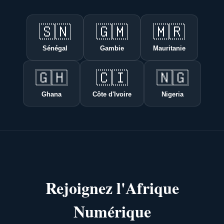
🇸🇳
🇬🇲
🇲🇷
Sénégal
Gambie
Mauritanie
🇬🇭
🇨🇮
🇳🇬
Ghana
Côte d'Ivoire
Nigeria
Rejoignez l'Afrique
Numérique