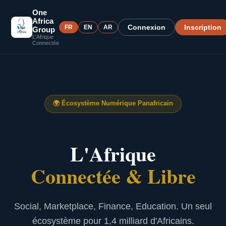
One
Africa
Connexion
Inscription
FR
EN
AR
Group
L'Afrique
Connectée
🌍
Écosystème Numérique Panafricain
L'Afrique
Connectée & Libre
Social, Marketplace, Finance, Education. Un seul
écosystème pour 1,4 milliard d'Africains.