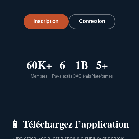
Inscription
Connexion
60K+
6
1B
5+
Membres
Pays actifs
OAC émis
Plateformes
📱
Téléchargez l’application
One Africa Social est disponible sur iOS et Android.