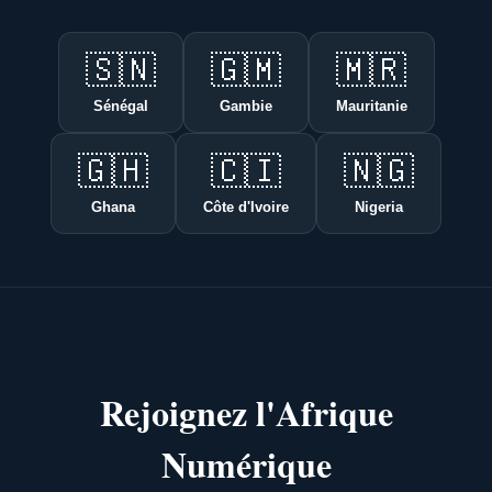
🇸🇳
🇬🇲
🇲🇷
Sénégal
Gambie
Mauritanie
🇬🇭
🇨🇮
🇳🇬
Ghana
Côte d'Ivoire
Nigeria
Rejoignez l'Afrique
Numérique