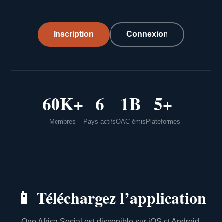
Inscription
Connexion
60K+
6
1B
5+
Membres
Pays actifs
OAC émis
Plateformes
📱
Téléchargez l’application
One Africa Social est disponible sur iOS et Android.