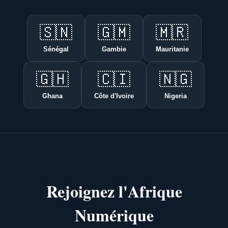
🇸🇳
🇬🇲
🇲🇷
Sénégal
Gambie
Mauritanie
🇬🇭
🇨🇮
🇳🇬
Ghana
Côte d'Ivoire
Nigeria
Rejoignez l'Afrique
Numérique