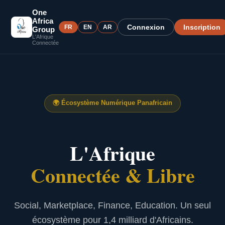
One
Africa
Connexion
Inscription
FR
EN
AR
Group
L'Afrique
Connectée
🌍
Écosystème Numérique Panafricain
L'Afrique
Connectée & Libre
Social, Marketplace, Finance, Education. Un seul
écosystème pour 1,4 milliard d'Africains.