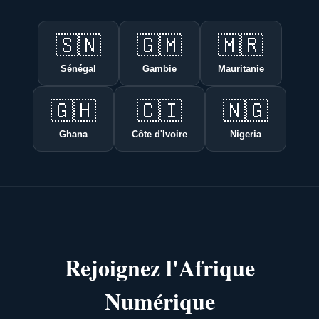
🇸🇳
🇬🇲
🇲🇷
Sénégal
Gambie
Mauritanie
🇬🇭
🇨🇮
🇳🇬
Ghana
Côte d'Ivoire
Nigeria
Rejoignez l'Afrique
Numérique