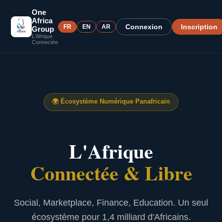
One
Africa
Connexion
Inscription
FR
EN
AR
Group
L'Afrique
Connectée
🌍
Écosystème Numérique Panafricain
L'Afrique
Connectée & Libre
Social, Marketplace, Finance, Education. Un seul
écosystème pour 1,4 milliard d'Africains.