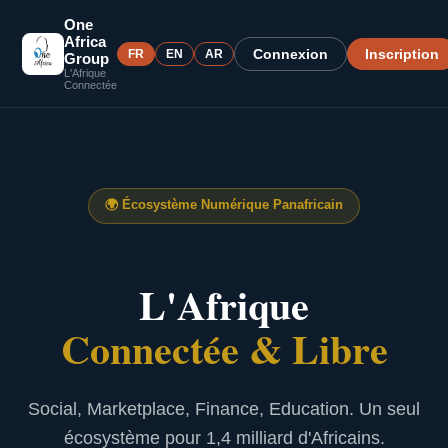
One
Africa
Connexion
Inscription
FR
EN
AR
Group
L'Afrique
Connectée
🌍
Écosystème Numérique Panafricain
L'Afrique
Connectée & Libre
Social, Marketplace, Finance, Education. Un seul
écosystème pour 1,4 milliard d'Africains.