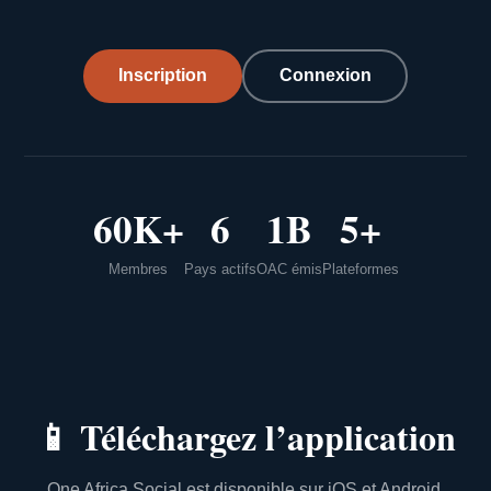
Inscription
Connexion
60K+
6
1B
5+
Membres
Pays actifs
OAC émis
Plateformes
📱
Téléchargez l’application
One Africa Social est disponible sur iOS et Android.