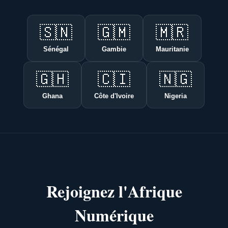
🇸🇳
🇬🇲
🇲🇷
Sénégal
Gambie
Mauritanie
🇬🇭
🇨🇮
🇳🇬
Ghana
Côte d'Ivoire
Nigeria
Rejoignez l'Afrique
Numérique