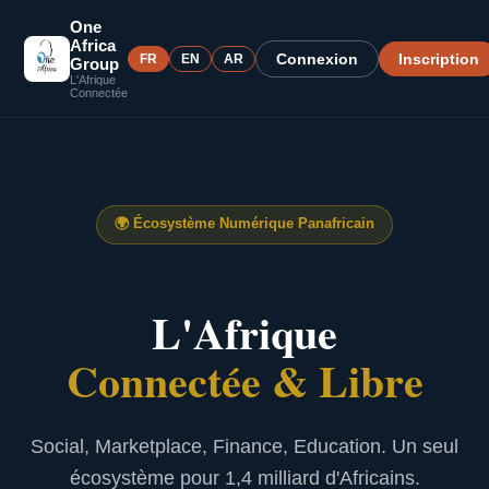
One
Africa
Connexion
Inscription
FR
EN
AR
Group
L'Afrique
Connectée
🌍
Écosystème Numérique Panafricain
L'Afrique
Connectée & Libre
Social, Marketplace, Finance, Education. Un seul
écosystème pour 1,4 milliard d'Africains.