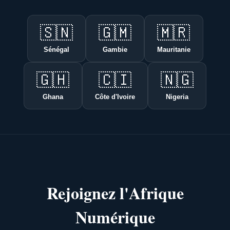
🇸🇳
🇬🇲
🇲🇷
Sénégal
Gambie
Mauritanie
🇬🇭
🇨🇮
🇳🇬
Ghana
Côte d'Ivoire
Nigeria
Rejoignez l'Afrique
Numérique