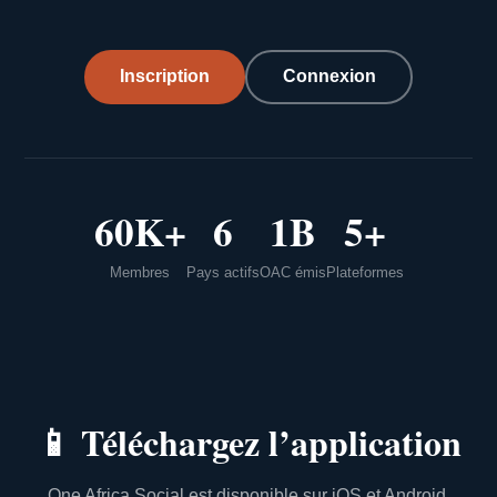
Inscription
Connexion
60K+
6
1B
5+
Membres
Pays actifs
OAC émis
Plateformes
📱
Téléchargez l’application
One Africa Social est disponible sur iOS et Android.