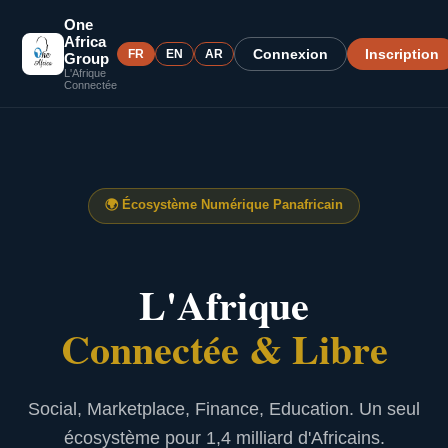
One
Africa
Connexion
Inscription
FR
EN
AR
Group
L'Afrique
Connectée
🌍
Écosystème Numérique Panafricain
L'Afrique
Connectée & Libre
Social, Marketplace, Finance, Education. Un seul
écosystème pour 1,4 milliard d'Africains.