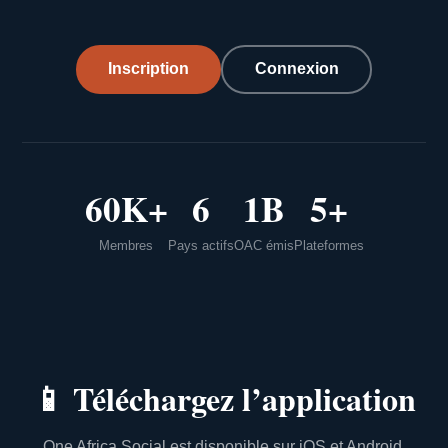
Inscription
Connexion
60K+
6
1B
5+
Membres
Pays actifs
OAC émis
Plateformes
📱
Téléchargez l’application
One Africa Social est disponible sur iOS et Android.