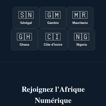
🇸🇳
🇬🇲
🇲🇷
Sénégal
Gambie
Mauritanie
🇬🇭
🇨🇮
🇳🇬
Ghana
Côte d'Ivoire
Nigeria
Rejoignez l'Afrique
Numérique