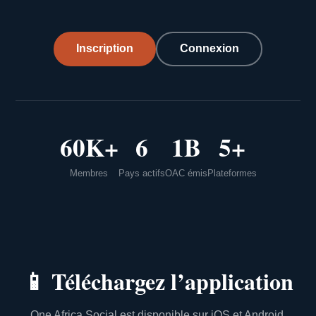
Inscription
Connexion
60K+
6
1B
5+
Membres
Pays actifs
OAC émis
Plateformes
📱
Téléchargez l’application
One Africa Social est disponible sur iOS et Android.