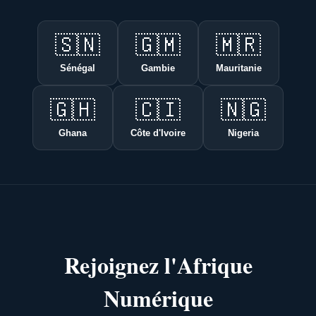
🇸🇳
🇬🇲
🇲🇷
Sénégal
Gambie
Mauritanie
🇬🇭
🇨🇮
🇳🇬
Ghana
Côte d'Ivoire
Nigeria
Rejoignez l'Afrique
Numérique