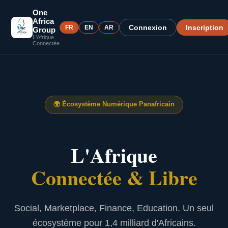
One
Africa
Connexion
Inscription
FR
EN
AR
Group
L'Afrique
Connectée
🌍
Écosystème Numérique Panafricain
L'Afrique
Connectée & Libre
Social, Marketplace, Finance, Education. Un seul
écosystème pour 1,4 milliard d'Africains.