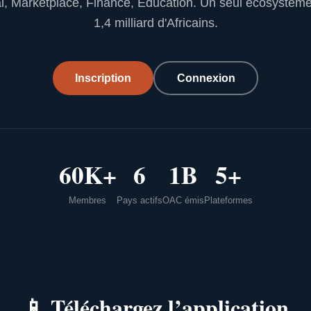
l, Marketplace, Finance, Education. Un seul écosystèm
1,4 milliard d'Africains.
Inscription
Connexion
60K+
6
1B
5+
Membres
Pays actifs
OAC émis
Plateformes
📱
Téléchargez l’application