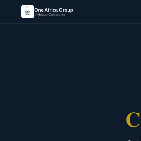
One Africa Group
L'Afrique Connectée
C