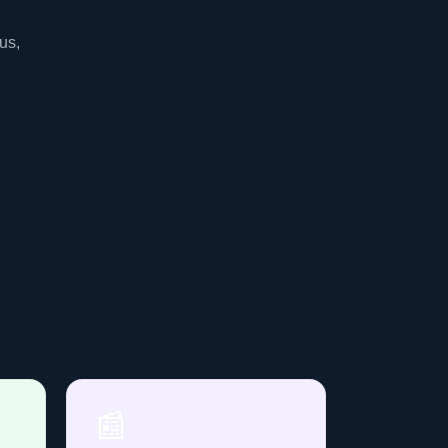
us,
📰