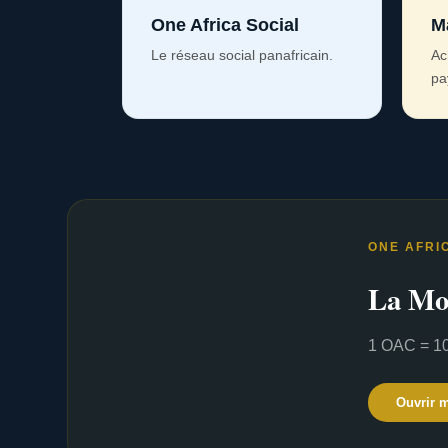
One Africa Social
M
Le réseau social panafricain.
Ac
pa
ONE AFRI
La Mo
1 OAC = 10
Ouvrir 