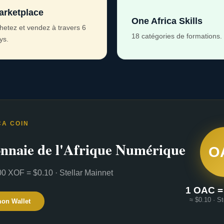
arketplace
One Africa Skills
hetez et vendez à travers 6
18 catégories de formations.
ys.
CA COIN
nnaie de l'Afrique Numérique
O
0 XOF = $0.10 · Stellar Mainnet
1 OAC =
≈ $0.10 · St
mon Wallet