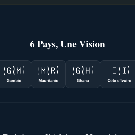
6 Pays, Une Vision
🇬🇲
🇲🇷
🇬🇭
🇨🇮
Gambie
Mauritanie
Ghana
Côte d'Ivoire