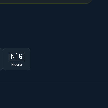
🇳🇬
Nigeria