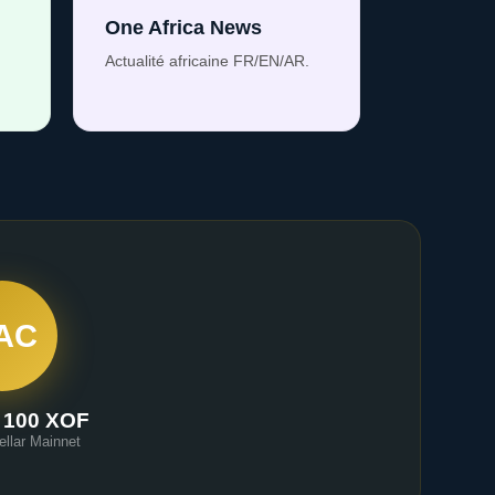
One Africa News
Actualité africaine FR/EN/AR.
AC
 100 XOF
ellar Mainnet