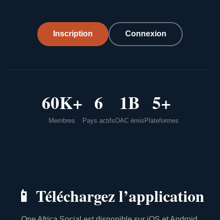
Inscription
Connexion
60K+
6
1B
5+
Membres
Pays actifs
OAC émis
Plateformes
📱
Téléchargez l’application
One Africa Social est disponible sur iOS et Android.