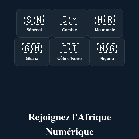
🇸🇳
🇬🇲
🇲🇷
Sénégal
Gambie
Mauritanie
🇬🇭
🇨🇮
🇳🇬
Ghana
Côte d'Ivoire
Nigeria
Rejoignez l'Afrique
Numérique