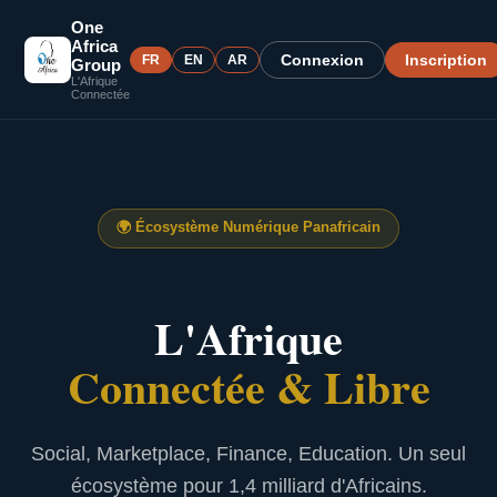
One
Africa
Connexion
Inscription
FR
EN
AR
Group
L'Afrique
Connectée
🌍
Écosystème Numérique Panafricain
L'Afrique
Connectée & Libre
Social, Marketplace, Finance, Education. Un seul
écosystème pour 1,4 milliard d'Africains.