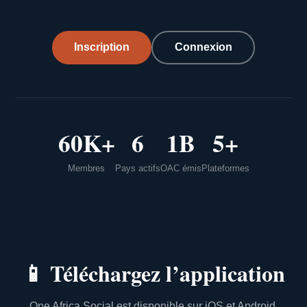
Inscription
Connexion
60K+
6
1B
5+
Membres
Pays actifs
OAC émis
Plateformes
📱
Téléchargez l’application
One Africa Social est disponible sur iOS et Android.