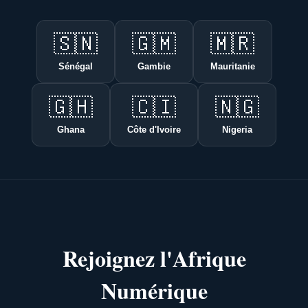
🇸🇳
🇬🇲
🇲🇷
Sénégal
Gambie
Mauritanie
🇬🇭
🇨🇮
🇳🇬
Ghana
Côte d'Ivoire
Nigeria
Rejoignez l'Afrique
Numérique