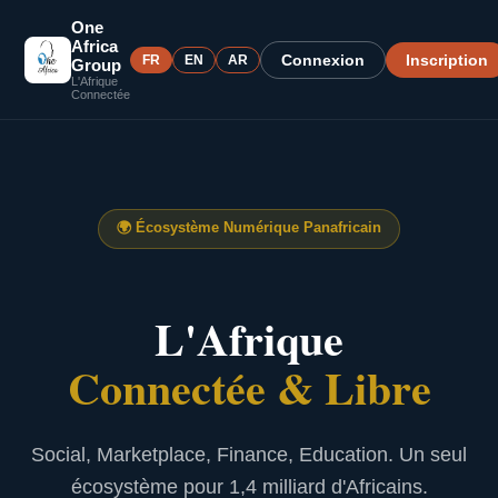
One
Africa
Connexion
Inscription
FR
EN
AR
Group
L'Afrique
Connectée
🌍
Écosystème Numérique Panafricain
L'Afrique
Connectée & Libre
Social, Marketplace, Finance, Education. Un seul
écosystème pour 1,4 milliard d'Africains.