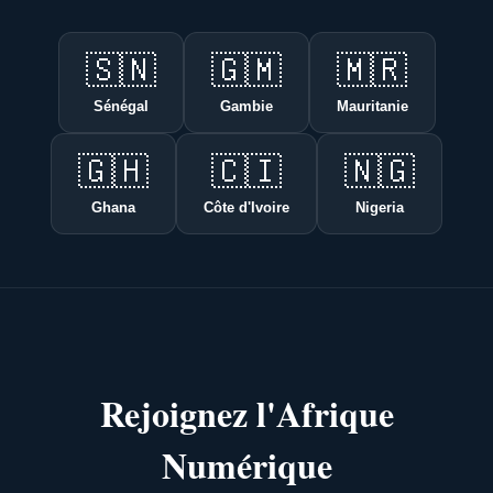
🇸🇳
🇬🇲
🇲🇷
Sénégal
Gambie
Mauritanie
🇬🇭
🇨🇮
🇳🇬
Ghana
Côte d'Ivoire
Nigeria
Rejoignez l'Afrique
Numérique