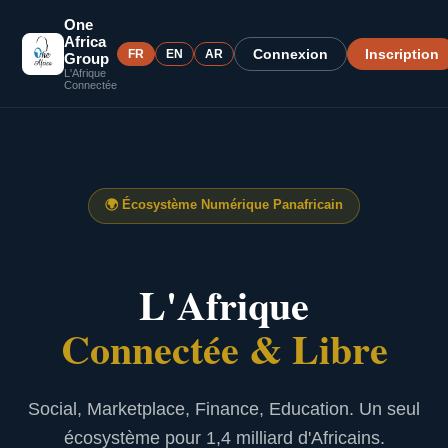
One
Africa
Connexion
Inscription
FR
EN
AR
Group
L'Afrique
Connectée
🌍
Écosystème Numérique Panafricain
L'Afrique
Connectée & Libre
Social, Marketplace, Finance, Education. Un seul
écosystème pour 1,4 milliard d'Africains.