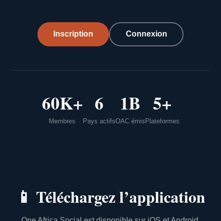
Inscription
Connexion
60K+
6
1B
5+
Membres
Pays actifs
OAC émis
Plateformes
📱
Téléchargez l’application
One Africa Social est disponible sur iOS et Android.